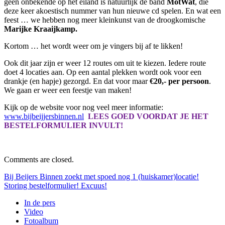
geen onbekende op het eiland is natuurlijk de band
MotWat
, die
deze keer akoestisch nummer van hun nieuwe cd spelen. En wat een
feest … we hebben nog meer kleinkunst van de droogkomische
Marijke Kraaijkamp.
Kortom … het wordt weer om je vingers bij af te likken!
Ook dit jaar zijn er weer 12 routes om uit te kiezen. Iedere route
doet 4 locaties aan. Op een aantal plekken wordt ook voor een
drankje (en hapje) gezorgd. En dat voor maar
€20,- per persoon
.
We gaan er weer een feestje van maken!
Kijk op de website voor nog veel meer informatie:
www.bijbeijjersbinnen.nl
LEES GOED VOORDAT JE HET
BESTELFORMULIER INVULT!
Comments are closed.
Bij Beijers Binnen zoekt met spoed nog 1 (huiskamer)locatie!
Storing bestelformulier! Excuus!
In de pers
Video
Fotoalbum