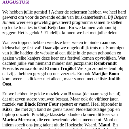
AUGUSTUS!
We hebben jullie gemist!!! Achter de schermen hebben we heel hard
gewerkt om voor de zevende editie van huiskamerfestival
Bij Beijers
Binnen
weer een geweldig gevarieerd programma samen te stellen
op leuke locaties in Oud-Beijerland. En we kunnen volmondig
zeggen: Het is gelukt! Eindelijk kunnen we het met jullie delen.
Wat een toppers hebben we deze keer weten te binden aan ons
kleinschalige festival! Daar zijn we ongelooflijk trots op. Sommigen
van jullie hadden de website al een tijdje in de gaten gehouden en
gezien welke kanjers deze keer ons festival komen opvrolijken. Wat
dachten jullie van niemand minder dan jazzpianist
Rembrandt
Frerichs
en saxofonist
Efraïm Trujillo
! We zijn zo ontzettend blij
dat zij ja hebben gezegd op ons verzoek. En ook
Marijke Boon
komt weer … dit keer niet alleen, maar samen met celliste
Judith
Oost
.
En we hebben te gekke muziek van
Brassa
(de naam zegt het al),
dat uit zeven stoere vrouwen bestaat. Maar ook de vijftiger jaren
muziek van
Black River Four
spettert er vanaf. Heel bijzonder is
Kitzr
, die met zijn band de grens tussen Nederlandstalige pop en
hiphop opzoek. Prachtige klassieke klanken komen dit keer van
Marina Meerson
, die een bevriende violist meeneemt. Mooi en
intiem speelt ons jong talent uit de Hoeksche Waard,
Maud
. En