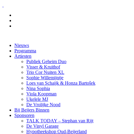
Nieuws
Programma
Artiesten
Publiek Geheim Duo
Visser & Kruithof
Trio Cor Nuiten XL
Sophie Willemijntje
Loes van Schaijk & Honza Bartošek
Nina Sophia
Viola Koopman
Ukelele MJ
De Vrolijke Nood
Bij Beijers Binnen
Sponsoren
TALK TODAY – Stephan van Rijt
De Vinyl Garage
Hypotheekshop Oud-Beijerland