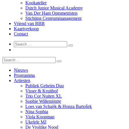
Kookatelier
Dutch Junior Musical Academy
Van Der Ham Optometristen
Stichting Centrummanagement
Vriend van BBB
Kaartverkoop
Contact
Nieuws
Programma
Artiesten
Publiek Geheim Duo
Visser & Kruithof
Trio Cor Nuiten XL
Sophie Willemijntje
Loes van Schaijk & Honza Bartošek
Nina Sophia
Viola Koopman
Ukelele MJ
De Vrolijke Nood