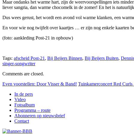
Maar ondanks het warme hart, zijn de weervoorspellingen iets minder
liever sangria, dan warme chocomelk in de zomer! En het is natuurlij
Dus wees gerust, het wordt een avond vol warme klanken, een warme 
En voor wie nog twijfelt over kaartjes … er zijn nog enkele kaarten b
(foto: aankleding Post-21 in opbouw)
Tags:
afscheid Post-21
,
Bij Beijers Binnen
,
Bij Beijers Buiten
,
Denni
singer-songwriter
Comments are closed.
Even voorstellen: Door Visser & Band!
Tuinkamerconcert Red Curls
In de pers
Video
Fotoalbum
Programma – route
Abonneren op nieuwsbrief
Contact