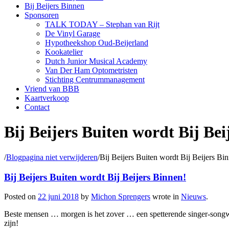
Bij Beijers Binnen
Sponsoren
TALK TODAY – Stephan van Rijt
De Vinyl Garage
Hypotheekshop Oud-Beijerland
Kookatelier
Dutch Junior Musical Academy
Van Der Ham Optometristen
Stichting Centrummanagement
Vriend van BBB
Kaartverkoop
Contact
Bij Beijers Buiten wordt Bij Bei
/
Blogpagina niet verwijderen
/
Bij Beijers Buiten wordt Bij Beijers Bi
Bij Beijers Buiten wordt Bij Beijers Binnen!
Posted on
22 juni 2018
by
Michon Sprengers
wrote in
Nieuws
.
Beste mensen … morgen is het zover … een spetterende singer-songwr
zijn!