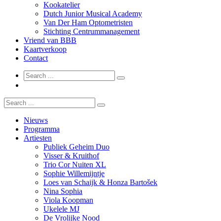
Kookatelier
Dutch Junior Musical Academy
Van Der Ham Optometristen
Stichting Centrummanagement
Vriend van BBB
Kaartverkoop
Contact
Nieuws
Programma
Artiesten
Publiek Geheim Duo
Visser & Kruithof
Trio Cor Nuiten XL
Sophie Willemijntje
Loes van Schaijk & Honza Bartošek
Nina Sophia
Viola Koopman
Ukelele MJ
De Vrolijke Nood