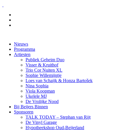
Nieuws
Programma
Artiesten
Publiek Geheim Duo
Visser & Kruithof
Trio Cor Nuiten XL
Sophie Willemijntje
Loes van Schaijk & Honza Bartošek
Nina Sophia
Viola Koopman
Ukelele MJ
De Vrolijke Nood
Bij Beijers Binnen
Sponsoren
TALK TODAY – Stephan van Rijt
De Vinyl Garage
Hypotheekshop Oud-Beijerland