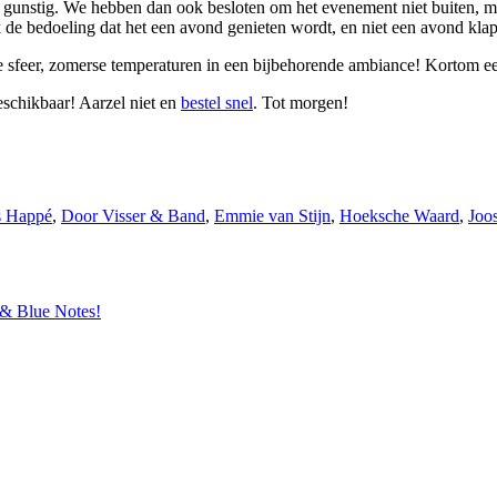
 gunstig. We hebben dan ook besloten om het evenement niet buiten, m
k de bedoeling dat het een avond genieten wordt, en niet een avond kla
sfeer, zomerse temperaturen in een bijbehorende ambiance! Kortom een
eschikbaar! Aarzel niet en
bestel snel
. Tot morgen!
s Happé
,
Door Visser & Band
,
Emmie van Stijn
,
Hoeksche Waard
,
Joo
 & Blue Notes!