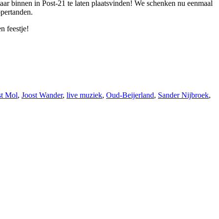
aar binnen in Post-21 te laten plaatsvinden! We schenken nu eenmaal
ppertanden.
 feestje!
st Mol
,
Joost Wander
,
live muziek
,
Oud-Beijerland
,
Sander Nijbroek
,