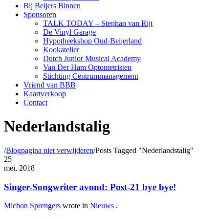
Bij Beijers Binnen
Sponsoren
TALK TODAY – Stephan van Rijt
De Vinyl Garage
Hypotheekshop Oud-Beijerland
Kookatelier
Dutch Junior Musical Academy
Van Der Ham Optometristen
Stichting Centrummanagement
Vriend van BBB
Kaartverkoop
Contact
Nederlandstalig
/
Blogpagina niet verwijderen
/
Posts Tagged "Nederlandstalig"
25
mei, 2018
Singer-Songwriter avond: Post-21 bye bye!
Michon Sprengers
wrote in
Nieuws
.