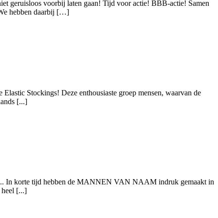
iet geruisloos voorbij laten gaan! Tijd voor actie! BBB-actie! Samen
 We hebben daarbij […]
he Elastic Stockings! Deze enthousiaste groep mensen, waarvan de
nds [...]
nden ... In korte tijd hebben de MANNEN VAN NAAM indruk gemaakt in
eel [...]