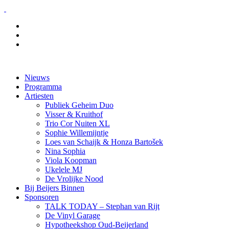
Nieuws
Programma
Artiesten
Publiek Geheim Duo
Visser & Kruithof
Trio Cor Nuiten XL
Sophie Willemijntje
Loes van Schaijk & Honza Bartošek
Nina Sophia
Viola Koopman
Ukelele MJ
De Vrolijke Nood
Bij Beijers Binnen
Sponsoren
TALK TODAY – Stephan van Rijt
De Vinyl Garage
Hypotheekshop Oud-Beijerland