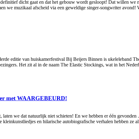
definitief dicht gaat en dat het gebouw wordt gesloopt! Dat willen we n
 nemen we muzikaal afscheid via een geweldige singer-songwriter avond!
derde editie van huiskamerfestival Bij Beijers Binnen is ukeleleband T
zingers. Het zit al in de naam The Elastic Stockings, wat in het Nederla
zager met WAARGEBEURD!
omt, laten we dat natuurlijk niet schieten! En we hebben er één gevo
kleinkunstliedjes en hilarische autobiografische verhalen hebben ze al h