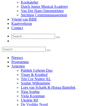
Kookatelier
Dutch Junior Musical Academy
Van Der Ham Optometristen
Stichting Centrummanagement
Vriend van BBB
Kaartverkoop
Contact
Nieuws
Programma
Artiesten
Publiek Geheim Duo
Visser & Kruithof
Trio Cor Nuiten XL
Sophie Willemijntje
Loes van Schaijk & Honza Bartošek
Nina Sophia
Viola Koopman
Ukelele MJ
De Vrolijke Nood