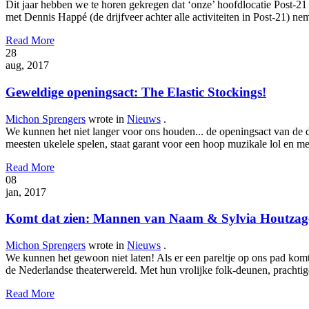
Dit jaar hebben we te horen gekregen dat ‘onze’ hoofdlocatie Post-21 
met Dennis Happé (de drijfveer achter alle activiteiten in Post-21)
Read More
28
aug, 2017
Geweldige openingsact: The Elastic Stockings!
Michon Sprengers
wrote in
Nieuws
.
We kunnen het niet langer voor ons houden... de openingsact van de 
meesten ukelele spelen, staat garant voor een hoop muzikale lol en mee
Read More
08
jan, 2017
Komt dat zien: Mannen van Naam & Sylvia Hout
Michon Sprengers
wrote in
Nieuws
.
We kunnen het gewoon niet laten! Als er een pareltje op ons pad k
de Nederlandse theaterwereld. Met hun vrolijke folk-deunen, prachtige 
Read More